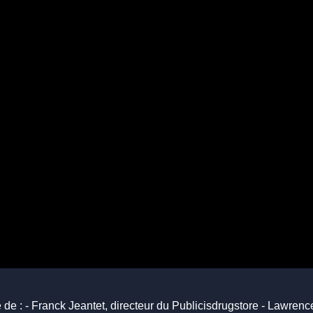
de : - Franck Jeantet, directeur du Publicisdrugstore - Lawrenc